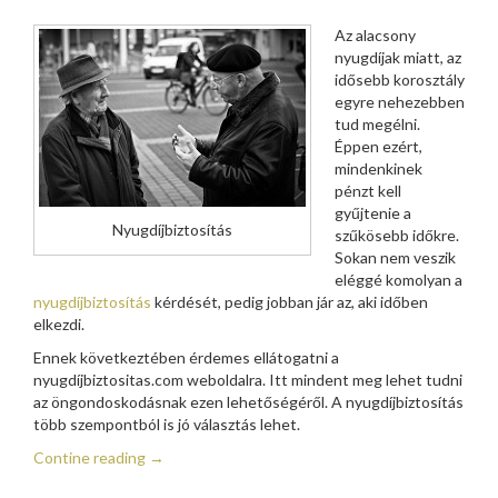
Az alacsony
nyugdíjak miatt, az
idősebb korosztály
egyre nehezebben
tud megélni.
Éppen ezért,
mindenkinek
pénzt kell
gyűjtenie a
Nyugdíjbiztosítás
szűkösebb időkre.
Sokan nem veszik
eléggé komolyan a
nyugdíjbiztosítás
kérdését, pedig jobban jár az, aki időben
elkezdi.
Ennek következtében érdemes ellátogatni a
nyugdíjbiztositas.com weboldalra. Itt mindent meg lehet tudni
az öngondoskodásnak ezen lehetőségéről. A nyugdíjbiztosítás
több szempontból is jó választás lehet.
Contine reading
→