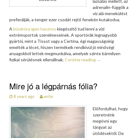
lazsálás mellett, az
adrenalin-függők a
víz alá menekülést
preferálják, a tenger ezer csodát rejtő fenekén kutakodva.
A
búváróra igen hasznos
kiegészítő tud lenni a vízi
extrémsportok szerelmeseinek. A sportórák legnagyobb
gyártói, mint a Tissot vagy a Certina, égi magasságokig
emelték a lécet, hiszen termékeik rendkívül jó minőségi
anyagokból lettek megmunkálva, amelyek szinte bármilyen
fizikai sérülésnek ellenállnak.
Contine reading
→
Mire jó a légpárnás fólia?
8 years ago
write
Előfordulhat, hogy
szeretnénk
megóvni egy
tárgyat az
ütődésektől. De