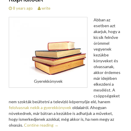
8 years ago
write
Abban az
esetben azt
akarjuk, hogy a
kicsik felnőve
örömmel
vegyenek
kezükbe
könyveket és
olvassanak,
akkor érdemes
már idejében
Gyerekkönyvek
elkezdeni a
mesélést. A
csöppségeket
nem szokták beültetni a televízió képernyője elé, hanem
felolvasnak nekik a gyerekkönyvek
oldalairól. Ahogyan
növekednek, már bátran a kezükbe is adhatjuk a műveket,
hogy ismerkedjenek azokkal, még akkor is, ha nem megy az
olvasás.
Contine reading
→