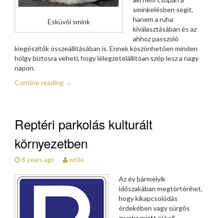
sminkelésben segít,
hanem a ruha
Esküvői smink
kiválasztásában és az
ahhoz passzoló
kiegészítők összeállításában is. Ennek köszönhetően minden
hölgy biztosra veheti, hogy lélegzetelállítóan szép lesz a nagy
napon.
Contine reading
→
Reptéri parkolás kulturált
környezetben
8 years ago
write
Az év bármelyik
időszakában megtörténhet,
hogy kikapcsolódás
érdekében vagy sürgős
munka miatt el kell