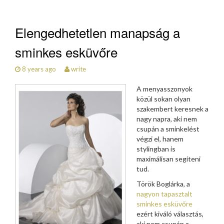
Elengedhetetlen manapság a
sminkes esküvőre
8 years ago
write
A menyasszonyok
közül sokan olyan
szakembert keresnek a
nagy napra, aki nem
csupán a sminkelést
végzi el, hanem
stylingban is
maximálisan segíteni
tud.
Török Boglárka, a
nagyon tapasztalt
sminkes esküvőre
ezért kiváló választás,
aki nem csupán a