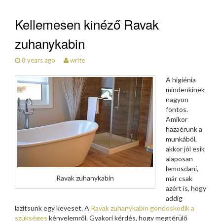
Kellemesen kinéző Ravak
zuhanykabin
8 years ago
write
A higiénia
mindenkinek
nagyon
fontos.
Amikor
hazaérünk a
munkából,
akkor jól esik
alaposan
lemosdani,
Ravak zuhanykabin
már csak
azért is, hogy
addig
lazítsunk egy keveset. A
Ravak zuhanykabin gondoskodik a
szükséges
kényelemről. Gyakori kérdés, hogy megtérülő