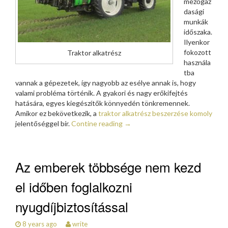
mezőgaz
dasági
munkák
időszaka.
Ilyenkor
fokozott
Traktor alkatrész
használa
tba
vannak a gépezetek, így nagyobb az esélye annak is, hogy
valami probléma történik. A gyakori és nagy erőkifejtés
hatására, egyes kiegészítők könnyedén tönkremennek.
Amikor ez bekövetkezik, a
traktor alkatrész beszerzése komoly
jelentőséggel bír.
Contine reading
→
Az emberek többsége nem kezd
el időben foglalkozni
nyugdíjbiztosítással
8 years ago
write