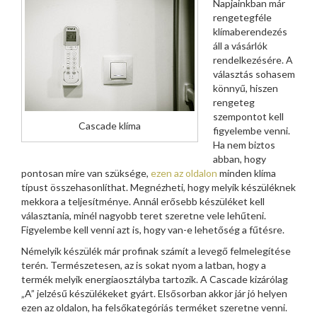
Napjainkban már
rengetegféle
klímaberendezés
áll a vásárlók
rendelkezésére. A
választás sohasem
könnyű, hiszen
rengeteg
szempontot kell
Cascade klíma
figyelembe venni.
Ha nem biztos
abban, hogy
pontosan mire van szüksége,
ezen az oldalon
minden klíma
típust összehasonlíthat. Megnézheti, hogy melyik készüléknek
mekkora a teljesítménye. Annál erősebb készüléket kell
választania, minél nagyobb teret szeretne vele lehűteni.
Figyelembe kell venni azt is, hogy van-e lehetőség a fűtésre.
Némelyik készülék már profinak számít a levegő felmelegítése
terén. Természetesen, az is sokat nyom a latban, hogy a
termék melyik energiaosztályba tartozik. A Cascade kizárólag
„A” jelzésű készülékeket gyárt. Elsősorban akkor jár jó helyen
ezen az oldalon, ha felsőkategóriás terméket szeretne venni.