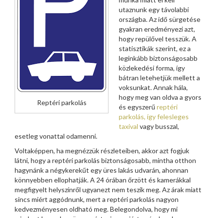
utaznunk egy távolabbi
országba. Az idő sürgetése
gyakran eredményezi azt,
hogy repülővel tesszük. A
statisztikák szerint, ez a
leginkább biztonságosabb
közlekedési forma, így
bátran letehetjük mellett a
voksunkat. Annak hála,
hogy meg van oldva a gyors
Reptéri parkolás
és egyszerű
reptéri
parkolás, így felesleges
taxival
vagy busszal,
esetleg vonattal odamenni.
Voltaképpen, ha megnézzük részleteiben, akkor azt fogjuk
látni, hogy a reptéri parkolás biztonságosabb, mintha otthon
hagynánk a négykerekűt egy üres lakás udvarán, ahonnan
könnyebben ellophatják. A 24 órában őrzött és kamerákkal
megfigyelt helyszínről ugyanezt nem teszik meg. Az árak miatt
sincs miért aggódnunk, mert a reptéri parkolás nagyon
kedvezményesen oldható meg. Belegondolva, hogy mi