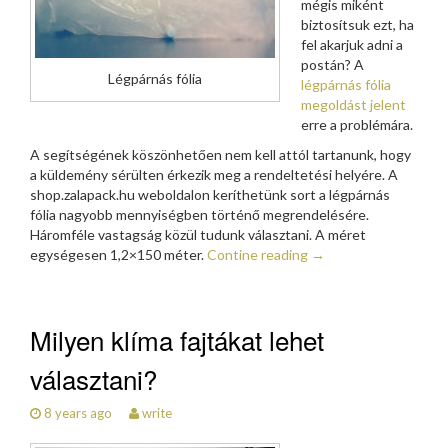
mégis miként
biztosítsuk ezt, ha
fel akarjuk adni a
postán? A
Légpárnás fólia
légpárnás fólia
megoldást jelent
erre a problémára.
A segítségének köszönhetően nem kell attól tartanunk, hogy
a küldemény sérülten érkezik meg a rendeltetési helyére. A
shop.zalapack.hu weboldalon keríthetünk sort a légpárnás
fólia nagyobb mennyiségben történő megrendelésére.
Háromféle vastagság közül tudunk választani. A méret
egységesen 1,2×150 méter.
Contine reading
→
Milyen klíma fajtákat lehet
választani?
8 years ago
write