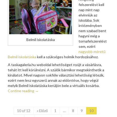
felszerelést kell
nap mint nap
elvinniük az
iskolába. Sok
intézményben
nem szabad bent
hagyni még a
Belmil iskolatáska
tornafelszerelést
sem, ezért
nagyobb méretű
Belmil iskolatáska
kell a szükséges holmik hordozásához.
A taskagaleria.hu weboldal lehetőséget nyújt a vásárlásra,
tehát itt kell körülnézni. A szülők bármikor megtekinthetik a
kínálatot. Mivel nagyon sokféle választási lehetőség létezik,
ezért nem lesz egyszerű annak az eldöntése, hogy végül
melyik Belmil iskolatáska kerüljön bele a virtuális kosárba.
Contine reading
→
10 of 12
« Előző
1
…
8
9
10