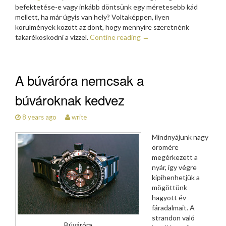
befektetése-e vagy inkább döntsünk egy méretesebb kád
mellett, ha már úgyis van hely? Voltaképpen, ilyen
körülmények között az dönt, hogy mennyire szeretnénk
takarékoskodni a vízzel.
Contine reading
→
A búváróra nemcsak a
búvároknak kedvez
8 years ago
write
Mindnyájunk nagy
örömére
megérkezett a
nyár, így végre
kipihenhetjük a
mögöttünk
hagyott év
fáradalmait. A
strandon való
Búváróra