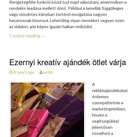
Rengetegféle funkció közül tud majd választani, amennyiben a
rendelés leadása mellett dönt. Például a lamellák függőleges
vagy vízszintes irányban történő mozgatása nagyon
hasznosnak bizonyul. Lehetőleg olyan terméket vegyen ezen
az oldalon, ami képes igazán halkan működni.
Contine reading
→
Ezernyi kreatív ajándék ötlet várja
8 years ago
write
A
reklámajándékokat
érdemes
szerepeltetnie a
marketingmixben,
hiszen a
segítségükkel
jelentősen
növelheti a