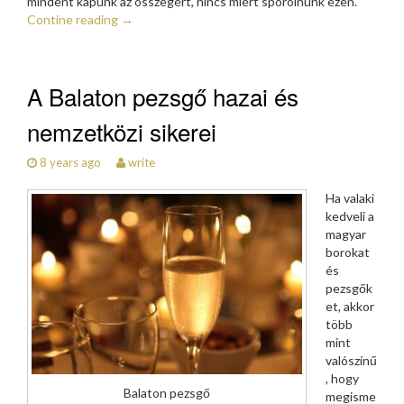
mindent kapunk az összegért, nincs miért spórolnunk ezen.
Contine reading
→
A Balaton pezsgő hazai és
nemzetközi sikerei
8 years ago
write
Ha valaki
kedveli a
magyar
borokat
és
pezsgők
et, akkor
több
mint
valószínű
, hogy
Balaton pezsgő
megisme