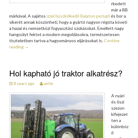
rkedett
már a BB
márkával. A sajátos
ízzel büszkélkedő Balaton pezsgő
és bor a
sikerét annak köszönheti, hogy a gyártó nagyon régóta követi
a hazai és nemzetközi fogyasztási szokásokat. Emellett nagy
hangsúlyt fektet a modern megoldásokra, természetesen
tiszteletben tartva a hagyományos eljárásokat is.
Contine
reading
→
Hol kapható jó traktor alkatrész?
8 years ago
write
A nyári
és őszi
szezon
kifejezet
ten a
különböz
ő