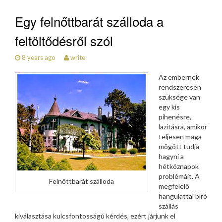
Egy felnőttbarát szálloda a
feltöltődésről szól
8 years ago
write
Az embernek
rendszeresen
szüksége van
egy kis
pihenésre,
lazításra, amikor
teljesen maga
mögött tudja
hagyni a
hétköznapok
problémáit. A
Felnőttbarát szálloda
megfelelő
hangulattal bíró
szállás
kiválasztása kulcsfontosságú kérdés, ezért járjunk el