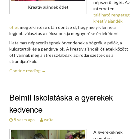
népszerűségét. Az
Kreatív ajándék ötlet
interneten
található rengeteg
kreatív ajándék
ötlet
megtekintése után döntse el, hogy melyik lenne a
legjobb választás a célcsoportja megnyerése érdekében!
Hatalmas népszerűségnek örvendenek a bögrék, a pólók, a
kulcstartók és a pendrive-ok. A kreatív ajándék ötletek között
ott vannak még a stressz-labdák, az irodai szettek és a
strandjátékok.
Contine reading
→
Belmil iskolatáska a gyerekek
kedvence
8 years ago
write
A gyerekeknek
rengeteg