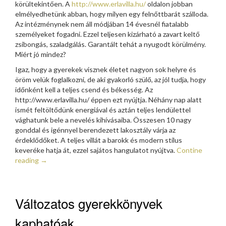
körültekintően. A
http://www.erlavilla.hu/
oldalon jobban
elmélyedhetünk abban, hogy milyen egy felnőttbarát szálloda.
Az intézménynek nem áll módjában 14 évesnél fiatalabb
személyeket fogadni. Ezzel teljesen kizárható a zavart keltő
zsibongás, szaladgálás. Garantált tehát a nyugodt körülmény.
Miért jó mindez?
Igaz, hogy a gyerekek visznek életet nagyon sok helyre és
öröm velük foglalkozni, de aki gyakorló szülő, az jól tudja, hogy
időnként kell a teljes csend és békesség. Az
http://www.erlavilla.hu/ éppen ezt nyújtja. Néhány nap alatt
ismét feltöltődünk energiával és aztán teljes lendülettel
vághatunk bele a nevelés kihívásaiba. Összesen 10 nagy
gonddal és igénnyel berendezett lakosztály várja az
érdeklődőket. A teljes villát a barokk és modern stílus
keveréke hatja át, ezzel sajátos hangulatot nyújtva.
Contine
reading
→
Változatos gyerekkönyvek
kaphatóak