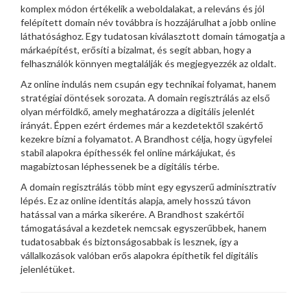
komplex módon értékelik a weboldalakat, a releváns és jól
felépített domain név továbbra is hozzájárulhat a jobb online
láthatósághoz. Egy tudatosan kiválasztott domain támogatja a
márkaépítést, erősíti a bizalmat, és segít abban, hogy a
felhasználók könnyen megtalálják és megjegyezzék az oldalt.
Az online indulás nem csupán egy technikai folyamat, hanem
stratégiai döntések sorozata. A domain regisztrálás az első
olyan mérföldkő, amely meghatározza a digitális jelenlét
irányát. Éppen ezért érdemes már a kezdetektől szakértő
kezekre bízni a folyamatot. A Brandhost célja, hogy ügyfelei
stabil alapokra építhessék fel online márkájukat, és
magabiztosan léphessenek be a digitális térbe.
A domain regisztrálás több mint egy egyszerű adminisztratív
lépés. Ez az online identitás alapja, amely hosszú távon
hatással van a márka sikerére. A Brandhost szakértői
támogatásával a kezdetek nemcsak egyszerűbbek, hanem
tudatosabbak és biztonságosabbak is lesznek, így a
vállalkozások valóban erős alapokra építhetik fel digitális
jelenlétüket.