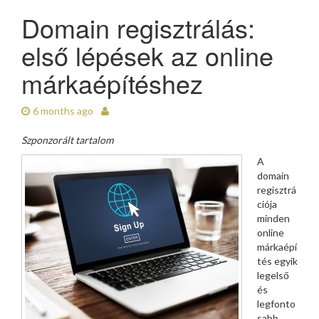
Domain regisztrálás:
első lépések az online
márkaépítéshez
6 months ago
Szponzorált tartalom
A
domain
regisztrá
ciója
minden
online
márkaépí
tés egyik
legelső
és
legfonto
sabb