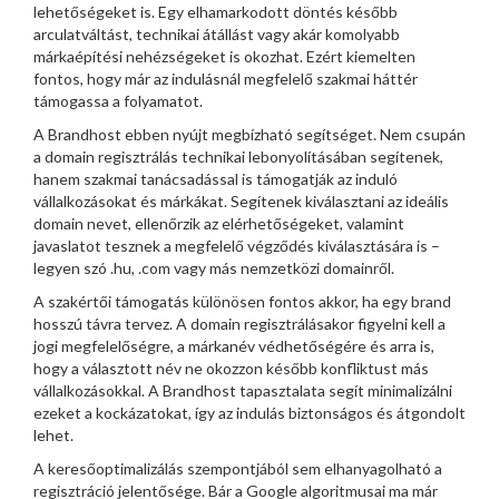
lehetőségeket is. Egy elhamarkodott döntés később
arculatváltást, technikai átállást vagy akár komolyabb
márkaépítési nehézségeket is okozhat. Ezért kiemelten
fontos, hogy már az indulásnál megfelelő szakmai háttér
támogassa a folyamatot.
A Brandhost ebben nyújt megbízható segítséget. Nem csupán
a domain regisztrálás technikai lebonyolításában segítenek,
hanem szakmai tanácsadással is támogatják az induló
vállalkozásokat és márkákat. Segítenek kiválasztani az ideális
domain nevet, ellenőrzik az elérhetőségeket, valamint
javaslatot tesznek a megfelelő végződés kiválasztására is –
legyen szó .hu, .com vagy más nemzetközi domainről.
A szakértői támogatás különösen fontos akkor, ha egy brand
hosszú távra tervez. A domain regisztrálásakor figyelni kell a
jogi megfelelőségre, a márkanév védhetőségére és arra is,
hogy a választott név ne okozzon később konfliktust más
vállalkozásokkal. A Brandhost tapasztalata segít minimalizálni
ezeket a kockázatokat, így az indulás biztonságos és átgondolt
lehet.
A keresőoptimalizálás szempontjából sem elhanyagolható a
regisztráció jelentősége. Bár a Google algoritmusai ma már