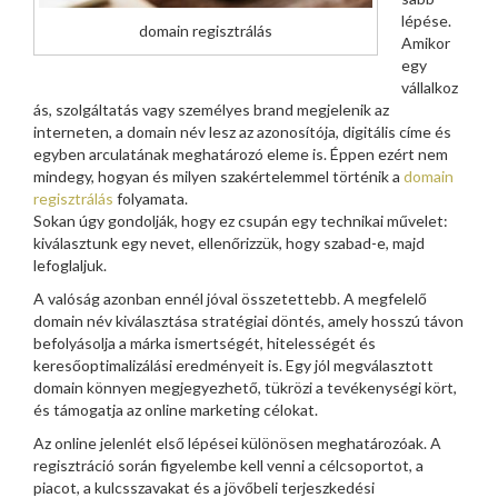
lépése.
domain regisztrálás
Amikor
egy
vállalkoz
ás, szolgáltatás vagy személyes brand megjelenik az
interneten, a domain név lesz az azonosítója, digitális címe és
egyben arculatának meghatározó eleme is. Éppen ezért nem
mindegy, hogyan és milyen szakértelemmel történik a
domain
regisztrálás
folyamata.
Sokan úgy gondolják, hogy ez csupán egy technikai művelet:
kiválasztunk egy nevet, ellenőrizzük, hogy szabad-e, majd
lefoglaljuk.
A valóság azonban ennél jóval összetettebb. A megfelelő
domain név kiválasztása stratégiai döntés, amely hosszú távon
befolyásolja a márka ismertségét, hitelességét és
keresőoptimalizálási eredményeit is. Egy jól megválasztott
domain könnyen megjegyezhető, tükrözi a tevékenységi kört,
és támogatja az online marketing célokat.
Az online jelenlét első lépései különösen meghatározóak. A
regisztráció során figyelembe kell venni a célcsoportot, a
piacot, a kulcsszavakat és a jövőbeli terjeszkedési