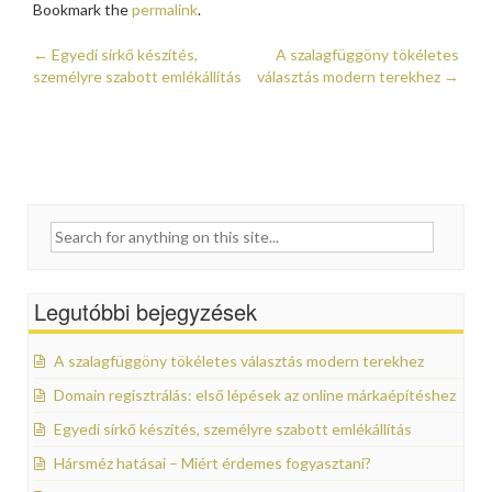
Bookmark the
permalink
.
←
Egyedi sírkő készítés,
A szalagfüggöny tökéletes
Post navigation
személyre szabott emlékállítás
választás modern terekhez
→
Search for:
Legutóbbi bejegyzések
A szalagfüggöny tökéletes választás modern terekhez
Domain regisztrálás: első lépések az online márkaépítéshez
Egyedi sírkő készítés, személyre szabott emlékállítás
Hársméz hatásai – Miért érdemes fogyasztani?