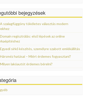
egutóbbi bejegyzések
A szalagfüggöny tökéletes választás modern
rekhez
Domain regisztrálás: első lépések az online
rkaépítéshez
Egyedi sírkő készítés, személyre szabott emlékállítás
Hársméz hatásai – Miért érdemes fogyasztani?
Milyen lakóautót érdemes bérelni?
ategória
gyéb