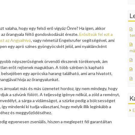
L
zt valaha, hogy egy felső erő vigyáz Önre? Ha igen, akkor
g az őrangyala féltő gondoskodását érezte.
Erősítsük fel ezt a
te
st az Angyalhívó
, vagy németül Engelsrufer segítségével, ami
pen egy apró színes gyöngyöcskét jelöl, ami nyakláncként
má
agyobb népszerűségnek örvendő ékszerek törékenyek, ám
lan erőt rejtenek magukban. A több színben is kapható
belsejében egy aprócska harang található, ami arra hivatott,
angjával hívja az őrangyalunkat.
 árnyalat más és más üzenetet hordoz, így nem mindegy, hogy
djuk a szívünk fölött. A teljesség igénye nélkül, a zöld a reményt,
K
envedélyt, a sárga a vidámságot, a szürke pedig a bölcsességet
, így mindenki ki tudja választani, hogy melyik illik leginkább a
E
géhez és meggyőződéséhez.
edig egyenesen zseniális, hiszen a meglepett fél garantáltan