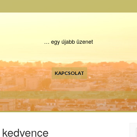
… egy újabb üzenet
KAPCSOLAT
j kedvence
Searc