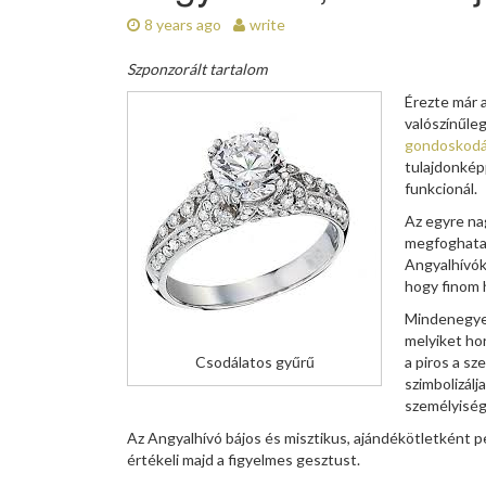
8 years ago
write
Szponzorált tartalom
Érezte már a
valószínűle
gondoskodá
tulajdonkép
funkcionál.
Az egyre n
megfoghatat
Angyalhívók 
hogy finom h
Mindenegyes
melyiket hor
a piros a sz
Csodálatos gyűrű
szimbolizálja
személyisé
Az Angyalhívó bájos és misztikus, ajándékötletként p
értékeli majd a figyelmes gesztust.