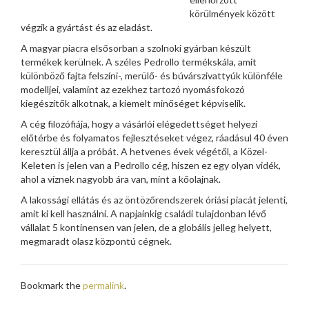
körülmények között
végzik a gyártást és az eladást.
A magyar piacra elsősorban a szolnoki gyárban készült
termékek kerülnek. A széles Pedrollo termékskála, amit
különböző fajta felszíni-, merülő- és búvárszivattyúk különféle
modelljei, valamint az ezekhez tartozó nyomásfokozó
kiegészítők alkotnak, a kiemelt minőséget képviselik.
A cég filozófiája, hogy a vásárlói elégedettséget helyezi
előtérbe és folyamatos fejlesztéseket végez, ráadásul 40 éven
keresztül állja a próbát. A hetvenes évek végétől, a Közel-
Keleten is jelen van a Pedrollo cég, hiszen ez egy olyan vidék,
ahol a víznek nagyobb ára van, mint a kőolajnak.
A lakossági ellátás és az öntözőrendszerek óriási piacát jelenti,
amit ki kell használni. A napjainkig családi tulajdonban lévő
vállalat 5 kontinensen van jelen, de a globális jelleg helyett,
megmaradt olasz központú cégnek.
Bookmark the
permalink
.