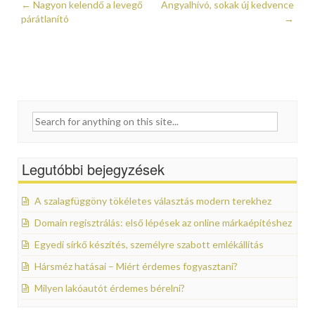
←
Nagyon kelendő a levegő
Angyalhívó, sokak új kedvence
Post navigation
párátlanító
→
Search for:
Legutóbbi bejegyzések
A szalagfüggöny tökéletes választás modern terekhez
Domain regisztrálás: első lépések az online márkaépítéshez
Egyedi sírkő készítés, személyre szabott emlékállítás
Hársméz hatásai – Miért érdemes fogyasztani?
Milyen lakóautót érdemes bérelni?