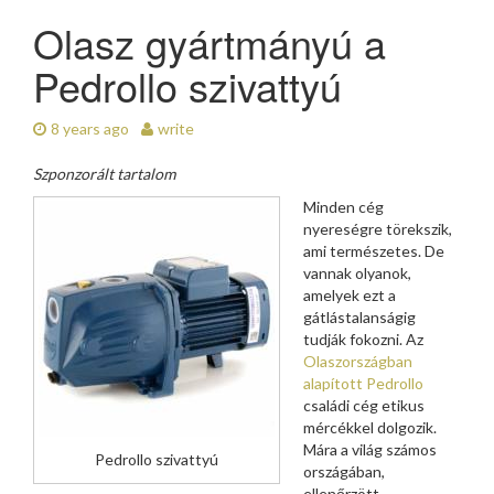
Olasz gyártmányú a
Pedrollo szivattyú
8 years ago
write
Szponzorált tartalom
Minden cég
nyereségre törekszik,
ami természetes. De
vannak olyanok,
amelyek ezt a
gátlástalanságig
tudják fokozni. Az
Olaszországban
alapított Pedrollo
családi cég etikus
mércékkel dolgozik.
Mára a világ számos
Pedrollo szivattyú
országában,
ellenőrzött