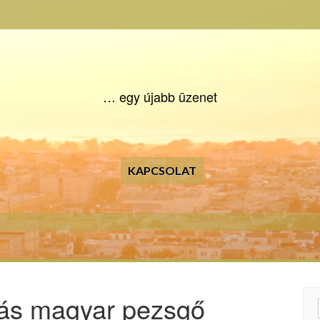
… egy újabb üzenet
KAPCSOLAT
más magyar pezsgő
Searc