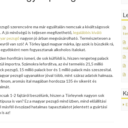
L
ezsgő szerencsére ma már egyáltalán nemcsak a kiváltságosok
a. A jó minőségű is teljesen megfizethető,
legalábbis kiváló
te
yar pezsgő
nagyon jó árban megvásárolható. Természetesen a
eyről van szó! A Törley igazi magyar márka, így azok is büszkék rá,
má
k egyébként nem fogyasztanak alkoholos italokat.
en honfitárs ismeri, de sok külföldi is, hiszen rengeteg palack
ül importra. Számokra lefordítva, az évi termelés 21,5 millió
ck pezsgő, 15 millió palack bor és 1 millió palack más szeszesital.
agyar pezsgő ugyanakkor jóval több, mint száraz adatok halmaza.
a finom, aromás ital magában hordozza 135 év sikerét és
almát.
K
csak 1-2 fajtáról beszélünk, hiszen a Törleynek nagyon sok
ípusa is van? Ez a magyar pezsgő mind ízben, mind előállítási
E
 másfél évszázad hatalmas tapasztalatot jelentett a gyártási
 is az!