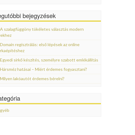
egutóbbi bejegyzések
A szalagfüggöny tökéletes választás modern
rekhez
Domain regisztrálás: első lépések az online
rkaépítéshez
Egyedi sírkő készítés, személyre szabott emlékállítás
Hársméz hatásai – Miért érdemes fogyasztani?
Milyen lakóautót érdemes bérelni?
ategória
gyéb