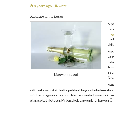
8 years ago
write
Szponzorált tartalom
A p
ital
mag
Törl
aki
Mind
kész
pala
A m
Ez 
Magyar pezsgő
fájd
Nem
változata van. Azt tudta például, hogy alkoholmentes t
módban nagyon sokszínű. Nem is csoda, hiszen a közel
eljárásokat illetően. Mi büszkék vagyunk rá, legyen Ön