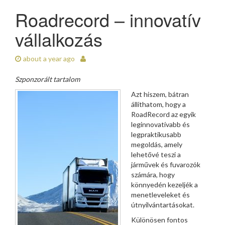
Roadrecord – innovatív
vállalkozás
about a year ago
Szponzorált tartalom
Azt hiszem, bátran
állíthatom, hogy a
RoadRecord az egyik
leginnovatívabb és
legpraktikusabb
megoldás, amely
lehetővé teszi a
járművek és fuvarozók
számára, hogy
könnyedén kezeljék a
menetleveleket és
útnyilvántartásokat.
Különösen fontos