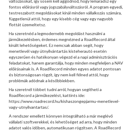
változásokat, így sosem kell aggódnod, hogy lemaradsz egy
fontos előírásról vagy jogszabályváltozásról. A program egyedi,
testreszabott megoldásokat kínál minden vállalkozás számára,
függetlenül attól, hogy egy kisebb cég vagy egy nagyobb
flottát üzemeltetsz.
Ha szeretnéd a legmodernebb megoldást használni a
járműkezelésben, érdemes megnézned a RoadRecord által
kínált lehetőségeket. Ez nemcsak abban segít, hogy
menetlevél vagy útnyilvántartás kisteherautó esetén
egyszerűen és hatékonyan végezd el a napi adminisztrációs
feladatokat, hanem garantálja, hogy minden megfeleljen a NAV
előírásainak is. A RoadRecord minden egyes adatot pontosan
és biztonságosan rögzít, így nem kell félned attól, hogy
problémák adódnak a későbbiekben.
Ha szeretnél többet tudni arról, hogyan segítheti a
RoadRecord a járműkezelést, kattints ide:
https://www.roadrecord.hu/kishaszongepjarmu-menetlevel-
vagy-utnyilvantartas/.
A rendszer emellett könnyen integrálható a már meglévő
vállalati szoftverekkel, és lehetőséget ad arra, hogy minden
adatot valós időben, automatikusan rögzítsen. A RoadRecord