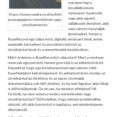
szerepet kap a
kisvállalkozások,
teherautó-fuvarozók,
https://www.roadrecord.hu/kish
vagy akár egyéni
aszongepjarmu-menetlevel-vagy-
vállalkozók életében, akik
utnyilvantartas/
napi szinten használják
járműveiket, hiszen a
RoadRecord egy teljes körű, digitális rendszert kínál, amely
maximális kényelmet és precizitást biztosít az
útnyilvántartások és a menetlevelek kezelésében.
Miért érdemes a RoadRecordot választani? Mert a rendszer
nemcsak egyszerűsíti, hanem gyorsítja is az adminisztrációt.
Képzeld el, hogy egy kisteherautóval napi szinten több
fuvarfeladatot kell elvégezned. Az adminisztrációs munka, az
útnyilvántartás kitöltése és az egyes útvonalak
dokumentálása sok időt elvehet, és ha nem figyelsz, akár hibák
is előfordulhatnak. De mi van, ha mindezt elfelejted? Mi
történik, ha nem vezetsz rendes menetlevelet vagy
útnyilvántartást? Előfordulhat, hogy adózási problémákba
ütközöl, sőt akár büntetést is kaphatsz, ami mindenképpen
elkerülendő.