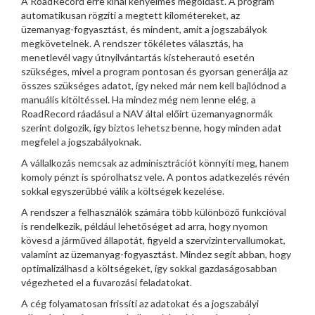
A RoadRecord erre kínál kényelmes megoldást. A program
automatikusan rögzíti a megtett kilométereket, az
üzemanyag-fogyasztást, és mindent, amit a jogszabályok
megkövetelnek. A rendszer tökéletes választás, ha
menetlevél vagy útnyilvántartás kisteherautó esetén
szükséges, mivel a program pontosan és gyorsan generálja az
összes szükséges adatot, így neked már nem kell bajlódnod a
manuális kitöltéssel. Ha mindez még nem lenne elég, a
RoadRecord ráadásul a NAV által előírt üzemanyagnormák
szerint dolgozik, így biztos lehetsz benne, hogy minden adat
megfelel a jogszabályoknak.
A vállalkozás nemcsak az adminisztrációt könnyíti meg, hanem
komoly pénzt is spórolhatsz vele. A pontos adatkezelés révén
sokkal egyszerűbbé válik a költségek kezelése.
A rendszer a felhasználók számára több különböző funkcióval
is rendelkezik, például lehetőséget ad arra, hogy nyomon
kövesd a járműved állapotát, figyeld a szervizintervallumokat,
valamint az üzemanyag-fogyasztást. Mindez segít abban, hogy
optimalizálhasd a költségeket, így sokkal gazdaságosabban
végezheted el a fuvarozási feladatokat.
A cég folyamatosan frissíti az adatokat és a jogszabályi