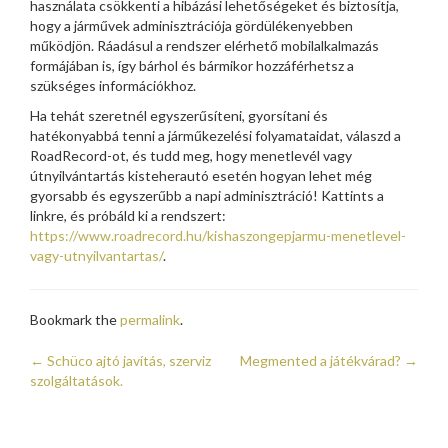
használata csökkenti a hibázási lehetőségeket és biztosítja,
hogy a járművek adminisztrációja gördülékenyebben
működjön. Ráadásul a rendszer elérhető mobilalkalmazás
formájában is, így bárhol és bármikor hozzáférhetsz a
szükséges információkhoz.
Ha tehát szeretnél egyszerűsíteni, gyorsítani és
hatékonyabbá tenni a járműkezelési folyamataidat, válaszd a
RoadRecord-ot, és tudd meg, hogy menetlevél vagy
útnyilvántartás kisteherautó esetén hogyan lehet még
gyorsabb és egyszerűbb a napi adminisztráció! Kattints a
linkre, és próbáld ki a rendszert:
https://www.roadrecord.hu/kishaszongepjarmu-menetlevel-
vagy-utnyilvantartas/
.
Bookmark the
permalink
.
←
Schüco ajtó javítás, szerviz
Megmented a játékvárad?
→
Post navigation
szolgáltatások.