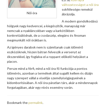
változatosságot a női óra
sokfélesége remekül
Női óra
ábrázolja.
A modern gondolkodású
hölgyek nagy kedvencei, a kiegészítők, manapság már
nemcsak a nyakláncokban vagy a karkötőkben
konkretizálódnak, de a csodaszép, elegáns és finoman
megmunkált női órákban is.
Az igényes darabok nem is számítanak csak időmérő
eszközöknek, hiszen bátran felveszik a versenyt az
ékszerekkel, így foglalva el a roppant előkelő helyüket a
piacon.
Persze mind a férfi, mind a női óra fő funkciója a pontos
időmérés, azonban a termékek által sugallt kellem és dizájn
nagy szerepet vállal a viselője személyiségjegyeinek a
kidomborításában. A női óra páratlan társ, akár a mindennapok
forgatagában, akár egy nívós esemény során.
Bookmark the
permalink
.