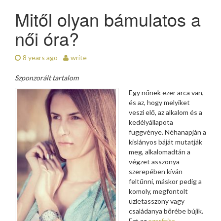
Mitől olyan bámulatos a
női óra?
8 years ago
write
Szponzorált tartalom
Egy nőnek ezer arca van,
és az, hogy melyiket
veszi elő, az alkalom és a
kedélyállapota
függvénye. Néhanapján a
kislányos báját mutatják
meg, alkalomadtán a
végzet asszonya
szerepében kíván
feltűnni, máskor pedig a
komoly, megfontolt
üzletasszony vagy
családanya bőrébe bújik.
Ezt az
ezerfajta