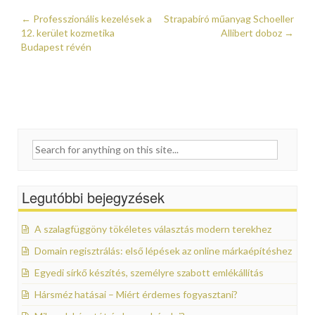
←
Professzionális kezelések a
Strapabíró műanyag Schoeller
Post navigation
12. kerület kozmetika
Allibert doboz
→
Budapest révén
Search for:
Legutóbbi bejegyzések
A szalagfüggöny tökéletes választás modern terekhez
Domain regisztrálás: első lépések az online márkaépítéshez
Egyedi sírkő készítés, személyre szabott emlékállítás
Hársméz hatásai – Miért érdemes fogyasztani?